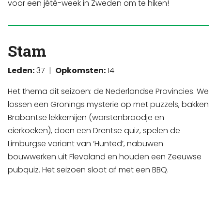
voor een jété-week in Zweden om te hiken!
Stam
Leden:
37 |
Opkomsten:
14
Het thema dit seizoen: de Nederlandse Provincies. We
lossen een Gronings mysterie op met puzzels, bakken
Brabantse lekkernijen (worstenbroodje en
eierkoeken), doen een Drentse quiz, spelen de
Limburgse variant van ‘Hunted’, nabuwen
bouwwerken uit Flevoland en houden een Zeeuwse
pubquiz. Het seizoen sloot af met een BBQ.